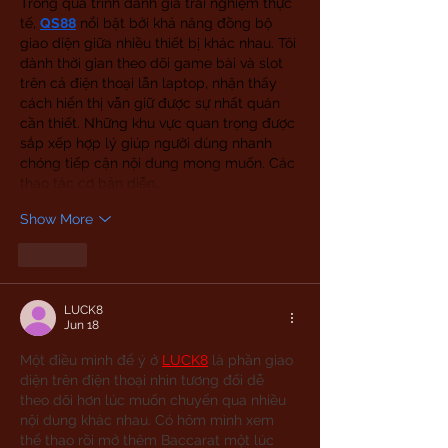
Trong quá trình đánh giá trải nghiệm thực 
tế, 
QS88
 nổi bật bởi khả năng đồng bộ 
giao diện giữa nhiều thiết bị khác nhau. Tôi 
dành thời gian theo dõi game bài và slot 
trên cả điện thoại lẫn laptop, nhận thấy 
cách hiển thị vẫn giữ được sự nhất quán 
cần thiết. Những khu vực quan trọng được 
sắp xếp hợp lý giúp người dùng nhanh 
chóng tiếp cận nội dung mong muốn. Các 
thao tác cơ bản diễn…
Show More
Like
LUCK8
Jun 18
Một điều mình để ý ở 
LUCK8
 là phần giao 
diện trên điện thoại nhìn tương đối dễ 
theo dõi hơn lúc muốn chuyển qua nhiều 
nội dung khác nhau. Có hôm mình xem 
thể thao rồi mở thêm Baccarat một lúc 