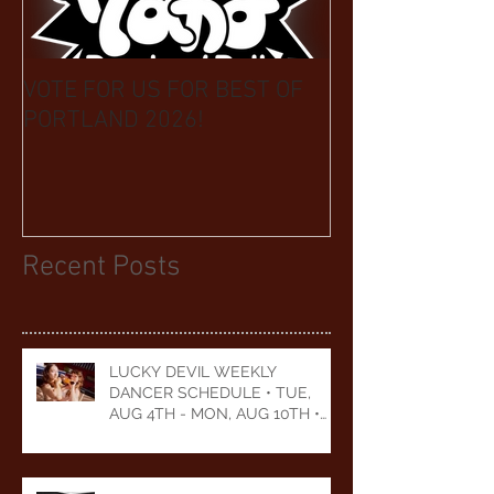
VOTE FOR US FOR BEST OF
BIKINI CAR & 
PORTLAND 2026!
BENEFIT CELEB
YEARS
Recent Posts
LUCKY DEVIL WEEKLY
DANCER SCHEDULE • TUE,
AUG 4TH - MON, AUG 10TH •
2026