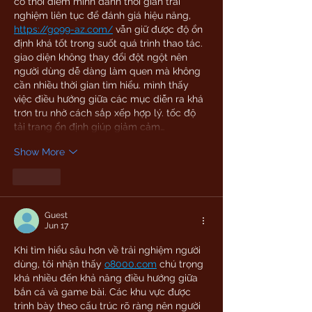
có thời điểm mình dành thời gian trải 
nghiệm liên tục để đánh giá hiệu năng, 
https://go99-az.com/
 vẫn giữ được độ ổn 
định khá tốt trong suốt quá trình thao tác. 
giao diện không thay đổi đột ngột nên 
người dùng dễ dàng làm quen mà không 
cần nhiều thời gian tìm hiểu. mình thấy 
việc điều hướng giữa các mục diễn ra khá 
trơn tru nhờ cách sắp xếp hợp lý. tốc độ 
tải trang ổn định giúp giảm cảm…
Show More
Like
Guest
Jun 17
Khi tìm hiểu sâu hơn về trải nghiệm người 
dùng, tôi nhận thấy 
o8000.com
 chú trọng 
khá nhiều đến khả năng điều hướng giữa 
bắn cá và game bài. Các khu vực được 
trình bày theo cấu trúc rõ ràng nên người 