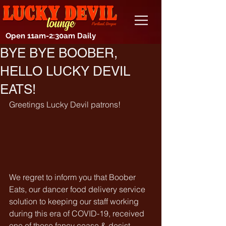
Open 11am-2:30am Daily
BYE BYE BOOBER,
HELLO LUCKY DEVIL
EATS!
Greetings Lucky Devil patrons!
We regret to inform you that Boober 
Eats, our dancer food delivery service 
solution to keeping our staff working 
during this era of COVID-19, received 
one of those fancy cease & desist 