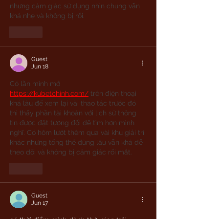
nhưng cảm giác sử dụng nhìn chung vẫn 
khá nhẹ và không bị rối.
Like
Guest
Jun 18
Có lần mình mở 
https://kubetchinh.com/
 trên điện thoại 
khá lâu để xem lại vài thao tác trước đó 
thì thấy phần tài khoản với lịch sử thông 
tin được đặt tương đối dễ tìm hơn mình 
nghĩ. Có hôm lướt thêm qua vài khu giải trí 
khác nhưng tổng thể dùng lâu vẫn khá dễ 
theo dõi và không bị cảm giác rối mắt.
Like
Guest
Jun 17