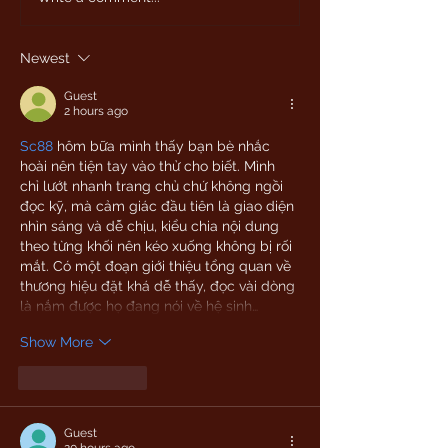
Newest
Guest
2 hours ago
Sc88
 hôm bữa mình thấy bạn bè nhắc 
hoài nên tiện tay vào thử cho biết. Mình 
chỉ lướt nhanh trang chủ chứ không ngồi 
đọc kỹ, mà cảm giác đầu tiên là giao diện 
nhìn sáng và dễ chịu, kiểu chia nội dung 
theo từng khối nên kéo xuống không bị rối 
mắt. Có một đoạn giới thiệu tổng quan về 
thương hiệu đặt khá dễ thấy, đọc vài dòng 
là nắm được họ đang nói về hệ sinh…
Show More
Like
Reply
Guest