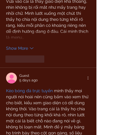
Vừa vào cái là thấy giao diện khá thoáng, 
nhìn không bị rối mắt như mấy trang hay 
nhồi chữ. Mình lướt xuống một chút thì 
thấy họ chia nội dung theo từng khối rõ 
ràng, kiểu mỗi phần có khoảng riêng nên 
dễ định hướng đang ở đâu. Cái mình thích 
là menu…
Show More
Like
Reply
Guest
5 days ago
Kèo bóng đá trực tuyến
 mình thấy mọi 
người nói hoài nên cũng bấm vào xem thử 
cho biết, kiểu xem giao diện có dễ dùng 
không thôi. Vào trang cái là thấy họ chia 
nội dung theo từng khối khá rõ, nhìn lướt 
một cái là biết chỗ nào đang nói về gì, 
không bị loạn mắt. Mình để ý mấy bảng 
họ trình bày theo cột gọn gàng, số liệu 