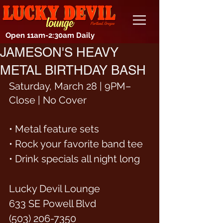
Open 11am-2:30am Daily
JAMESON'S HEAVY
METAL BIRTHDAY BASH
Saturday, March 28 | 9PM–
Close | No Cover
• Metal feature sets
• Rock your favorite band tee
• Drink specials all night long
Lucky Devil Lounge
633 SE Powell Blvd
(503) 206-7350