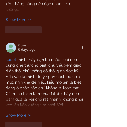
xếp thẳng hàng nên đọc nhanh cực, 
không…
Show More
Like
Reply
Guest
6 days ago
kubet
 mình thấy bạn bè nhắc hoài nên 
cũng ghé thử cho biết, chủ yếu xem giao 
diện thôi chứ không có thời gian đọc kỹ. 
Vừa vào là mình để ý ngay cách họ chia 
mục nhìn khá dễ hiểu, kiểu mở lên là biết 
đang ở phần nào chứ không bị loạn mắt. 
Cái mình thích là menu đặt dễ thấy nên 
bấm qua lại vài chỗ rất nhanh, không phải 
kéo lên kéo xuống tìm hoài. Với…
Show More
Like
Reply