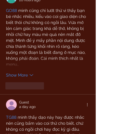
20 hours ago
GO88
 mình cũng chỉ lướt thử vì thấy bạn 
bè nhắc nhiều, kiểu vào coi giao diện cho 
biết thôi chứ không có ngồi lâu. Vừa mở 
lên cảm giác trang khá dễ thở, không bị 
nhồi chữ hay màu mè quá nên mắt đỡ 
mệt. Mình để ý mấy phần nội dung được 
chia thành từng khối nhìn rõ ràng, kéo 
xuống một đoạn là biết đang ở mục nào, 
không phải đoán. Cái mình thích nhất là 
menu…
Show More
Like
Reply
Guest
a day ago
TG88
 mình thấy dạo này hay được nhắc 
nên cũng bấm vào coi thử cho biết, chứ 
không có ngồi chơi hay đọc kỹ gì đâu. 